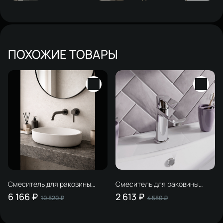
ПОХОЖИЕ ТОВАРЫ
Смеситель для раковины
Смеситель для раковины
STWORKI Эстерсунд
STWORKI Хельсинки
6 166 ₽
2 613 ₽
10 820 ₽
4 580 ₽
S31040GB С ВНУТРЕННЕЙ
HFHS02100 хром
ЧАСТЬЮ, вороненая сталь