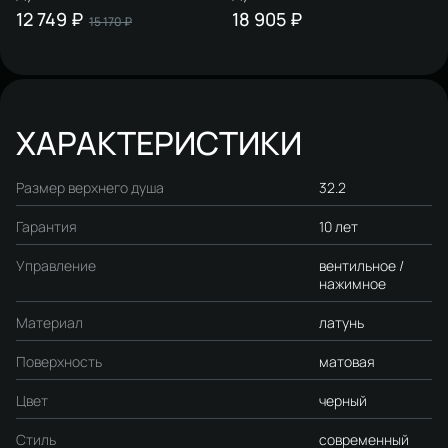
Хельсинки HFDB97000 +
Хельсинки HFSG97000 +
12 749 ₽
18 905 ₽
15 170 ₽
Смеситель для ванны с
Смеситель для душа STWORKI
душем STWORKI Хельсинки
Хельсинки HFHS20000 хром
HFHS10000 хром
ХАРАКТЕРИСТИКИ
Размер верхнего душа
32.2
Гарантия
10 лет
Управление
вентильное /
нажимное
Материал
латунь
Поверхность
матовая
Цвет
черный
Стиль
современный