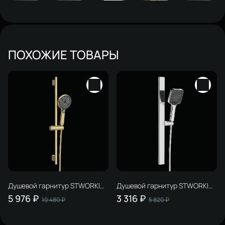
ПОХОЖИЕ ТОВАРЫ
Душевой гарнитур STWORKI
Душевой гарнитур STWORKI
Гётеборг S03190GM матовое
Ольборг S20190CR хром
5 976 ₽
3 316 ₽
10 480 ₽
5 820 ₽
золото