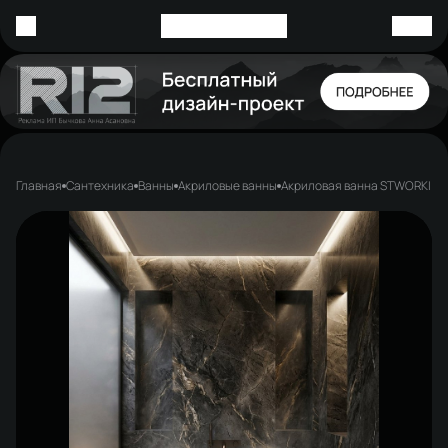
Главная
Сантехника
Ванны
Акриловые ванны
Акриловая ванна STWORKI Коп